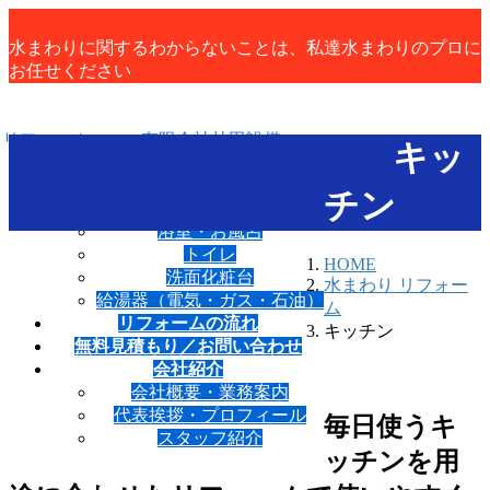
コ
ナ
ン
ビ
水まわりに関するわからないことは、私達水まわりのプロに
テ
ゲ
お任せください
ン
ー
ツ
シ
に
ョ
キッ
移
ン
動
に
水まわり リフォーム
チン
移
キッチン
動
浴室・お風呂
トイレ
HOME
洗面化粧台
水まわり リフォー
給湯器（電気・ガス・石油）
ム
リフォームの流れ
キッチン
無料見積もり／お問い合わせ
会社紹介
会社概要・業務案内
代表挨拶・プロフィール
毎日使うキ
スタッフ紹介
ッチンを用