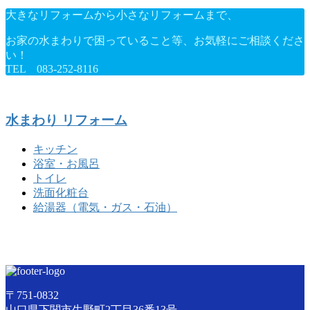
大きなリフォームから小さなリフォームまで、
お家の水まわりで困っていること等、お気軽にご相談くださ
い！
TEL 083-252-8116
水まわり リフォーム
キッチン
浴室・お風呂
トイレ
洗面化粧台
給湯器（電気・ガス・石油）
〒751-0832
山口県下関市生野町2丁目36番13号